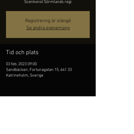
Scenkonst Sörmlands regi
Registrering är stängd
Se andra evenemang
Tid och plats
03 feb. 2023 09:00
Sandbäcken, Fortunagatan 15, 641 33
Katrineholm, Sverige
Dela detta evenemang