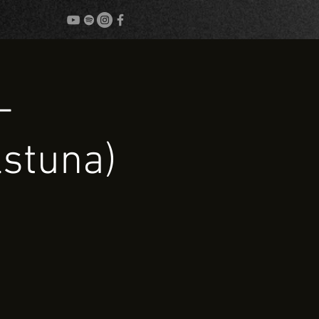
-
lstuna)