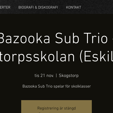
ERTER
BIOGRAFI & DISKOGRAFI
KONTAKT
Bazooka Sub Trio 
orpsskolan (Eski
tis 21 nov.
  |  
Skogstorp
Bazooka Sub Trio spelar för skolklasser
Registrering är stängd