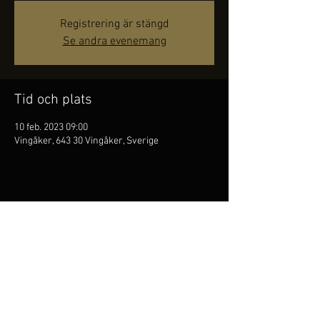
Registrering är stängd
Se andra evenemang
Tid och plats
10 feb. 2023 09:00
Vingåker, 643 30 Vingåker, Sverige
Dela detta evenemang
Kim Persson är
folkflöjtist,
han är den första att
masterexamen vid Kungl. Musikhögskolan på folkmusik