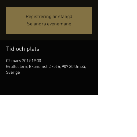
Registrering är stängd
Se andra evenemang
Tid och plats
02 mars 2019 19:00
Grotteatern, Ekonomstråket 6, 907 30 Umeå,
Sverige
Dela detta evenemang