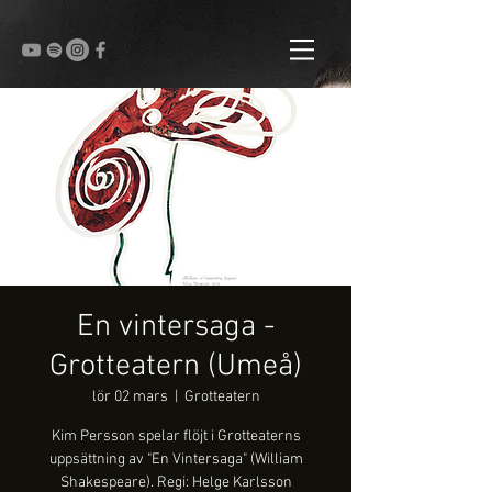
En vintersaga -
Grotteatern (Umeå)
lör 02 mars
  |  
Grotteatern
Kim Persson spelar flöjt i Grotteaterns
uppsättning av "En Vintersaga" (William
Shakespeare). Regi: Helge Karlsson