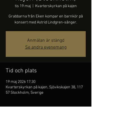
tis 19 maj
  |  
Kvarterskyrkan på kajen
Grabbarna från Eken kompar en barnkör på
konsert med Astrid Lindgren-sånger.
Anmälan är stängd
Se andra evenemang
Tid och plats
19 maj 2026 17:30
Kvarterskyrkan på kajen, Sjövikskajen 38, 117
57 Stockholm, Sverige
Dela detta evenemang