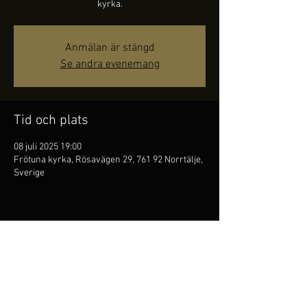
kyrka.
Anmälan är stängd
Se andra evenemang
Tid och plats
08 juli 2025 19:00
Frötuna kyrka, Rösavägen 29, 761 92 Norrtälje,
Sverige
Dela detta evenemang