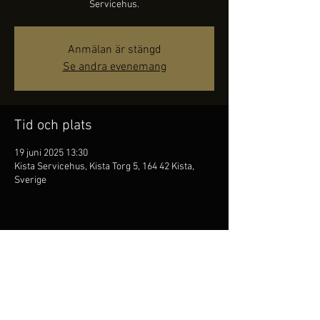
Servicehus.
Anmälan är stängd
Se andra evenemang
Tid och plats
19 juni 2025 13:30
Kista Servicehus, Kista Torg 5, 164 42 Kista,
Sverige
Dela detta evenemang