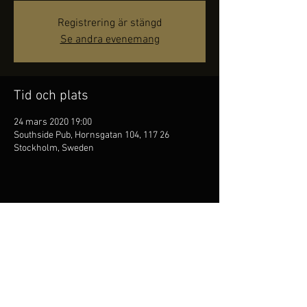
Registrering är stängd
Se andra evenemang
Tid och plats
24 mars 2020 19:00
Southside Pub, Hornsgatan 104, 117 26
Stockholm, Sweden
Dela detta evenemang
Kim Persson är
folkflöjtist,
han är den första att