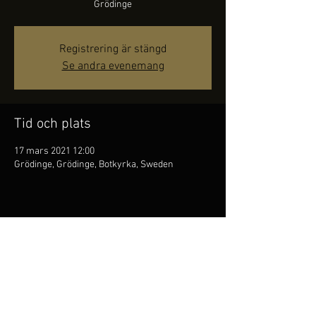
Grödinge
Registrering är stängd
Se andra evenemang
Tid och plats
17 mars 2021 12:00
Grödinge, Grödinge, Botkyrka, Sweden
Dela detta evenemang