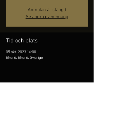
Anmälan är stängd
Se andra evenemang
Tid och plats
05 okt. 2023 16:00
Ekerö, Ekerö, Sverige
Dela detta evenemang
Kim Persson är
folkflöjtist,
han är den första att
masterexamen vid Kungl. Musikhögskolan på folkmusik