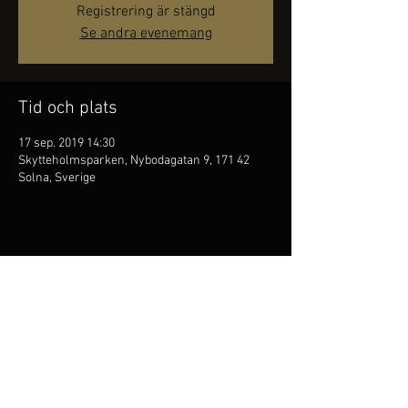
Registrering är stängd
Se andra evenemang
Tid och plats
17 sep. 2019 14:30
Skytteholmsparken, Nybodagatan 9, 171 42
Solna, Sverige
Dela detta evenemang
Kim Persson är
folkflöjtist,
han är den första att
masterexamen vid Kungl. Musikhögskolan på folkmusik