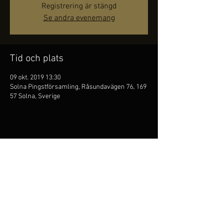
Registrering är stängd
Se andra evenemang
Tid och plats
09 okt. 2019 13:30
Solna Pingstförsamling, Råsundavägen 76, 169
57 Solna, Sverige
Dela detta evenemang
Kim Persson är
folkflöjtist,
han är den första att
masterexamen vid Kungl. Musikhögskolan på folkmusik