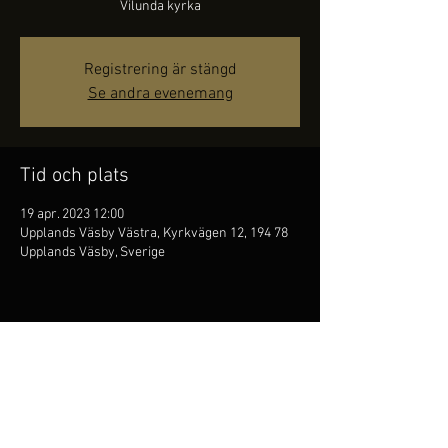
Vilunda kyrka
Registrering är stängd
Se andra evenemang
Tid och plats
19 apr. 2023 12:00
Upplands Väsby Västra, Kyrkvägen 12, 194 78
Upplands Väsby, Sverige
Dela detta evenemang