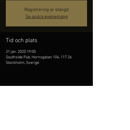
Registrering är stängd
Se andra evenemang
Tid och plats
21 jan. 2020 19:00
Southside Pub, Hornsgatan 104, 117 26
Stockholm, Sverige
Dela detta evenemang
Kim Persson är
folkflöjtist,
han är den första att