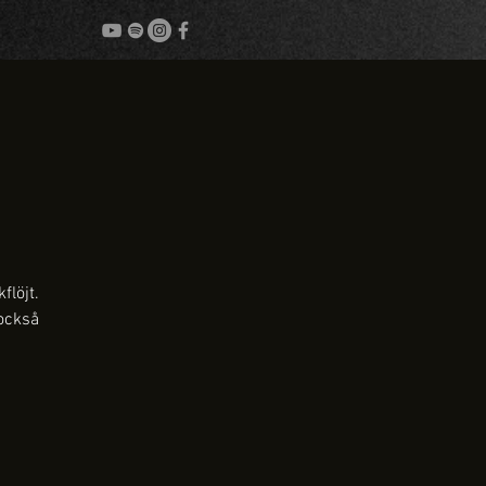
flöjt.
också