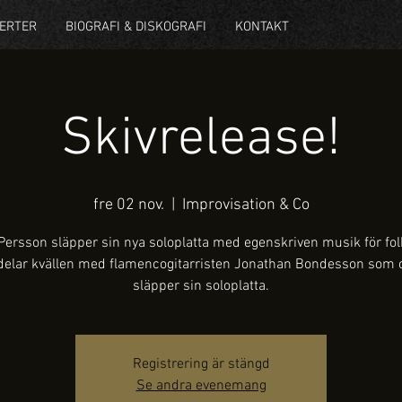
ERTER
BIOGRAFI & DISKOGRAFI
KONTAKT
Skivrelease!
fre 02 nov.
  |  
Improvisation & Co
ersson släpper sin nya soloplatta med egenskriven musik för folk
delar kvällen med flamencogitarristen Jonathan Bondesson som 
släpper sin soloplatta.
Registrering är stängd
Se andra evenemang