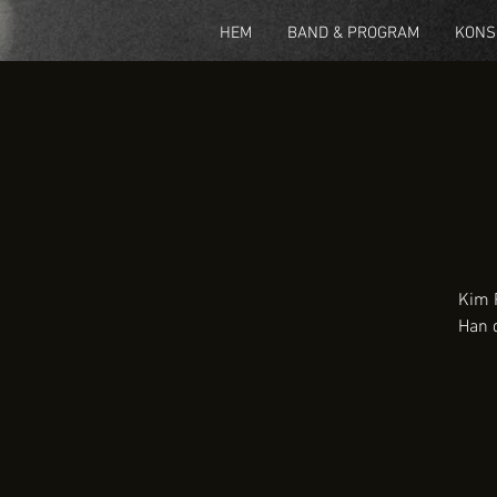
HEM
BAND & PROGRAM
KONS
Kim P
Han 