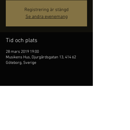
Registrering är stängd
Se andra evenemang
Tid och plats
28 mars 2019 19:00
Musikens Hus, Djurgårdsgatan 13, 414 62
Göteborg, Sverige
Dela detta evenemang
Kim Persson är
folkflöjtist,
han är den första att